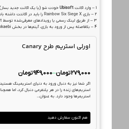
1 – وارد اکانت
Ubisoft
خودت شو (یا یک اکانت جدید بساز)
2 – بازی
Rainbow Six Siege X
را باید در اکانتت داشته با
3 – از طریق لینک رسمی یا رویدادهای معرفی‌شده توسط Ubisoft، باندل را Claim کن
4 – بلافاصله پس از ورود به بازی، آیتم‌ها در بخش Operator > Dokkaebi ظاهر می‌شن
اورلی استریم طرح Canary
279,000
تومان
–
949,000
تومان
اگر شما نیز به دنبال ورود به دنیای استریمینگ هستید، ب
استریم‌های زنده را در هر پلتفرمی دنبال کرد، اما همچنا
استریمرها وجود دارد. به عنوان...
هم اکنون سفارش دهید