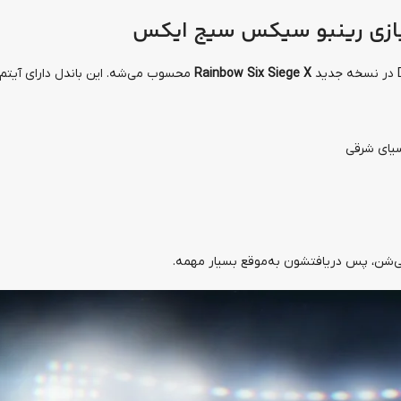
Rainbow Six Siege X
محسوب می‌شه. این باندل دارای آیتم‌ه
اشتراک ها
اشتراک ها
اشتراک Netflix
سرویس WTFast
 می‌شن، پس دریافتشون به‌موقع بسیار مهمه.
1,060,000
تومان
0
تومان