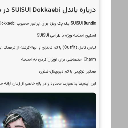
درباره
باندل SUISUI Dokkaebi در بازی رینبو سیکس سیج ایکس
SUISUI Bundle
یک پک ویژه برای اپراتور محبوب Dokkaebi در نسخه جدید
اسکین اسلحه ویژه با طراحی SUISUI
لباس کامل (Outfit) با تم فانتزی و الهام‌گرفته از فرهنگ آسیای شرقی
Charm اختصاصی برای آویزان کردن به اسلحه
لی
وارزون
هِدگیر ترکیبی با تم دیجیتال-هنری
باندل مانستر انرژی بلک آپس 7
خرید 
این آیتم‌ها به‌صورت محدود و در بازه خاصی از زمان ارائه
1,640,000
تومان
870,000
تومان