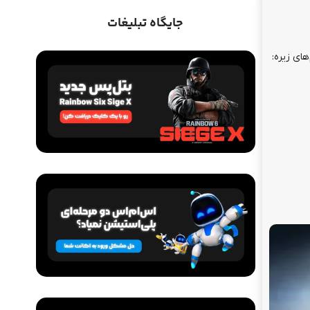
جایگاه تبلیغات
ای زیره:
اشتراک ها
سرویس GearUP Booster (مناسب
کنسول)
از
1,050,000
تومان