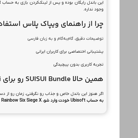
این باندل رایگان بوده و پس از لینک‌کردن بازی به حساب Ubisoft،
وجود نداره.
چرا از راهنمای ویپاک پلاس استفا
توضیحات دقیق، گام‌به‌گام و به زبان فارسی
پشتیبانی اختصاصی برای کاربران ایرانی
تجربه کاربری بدون پیچیدگی
همین حالا SUISUI Bundle رو برای Dokkaebi بگیر
اگر هنوز این باندل خاص و جذاب رو نگرفتی، زمان رو از دس
به حساب Ubisoft خودت وارد شو، Rainbow Six Siege X رو اجرا کن و SUISUI Bundle رو به اکانتت اضافه کن.