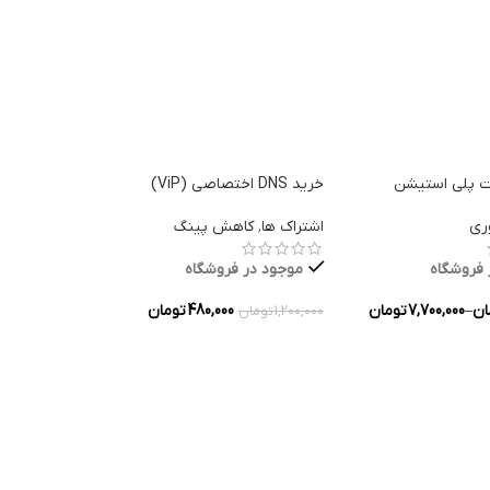
نت پلی استیشن
خرید DNS اختصاصی (ViP)
خرید رندوم 
ری
اشتراک ها
,
کاهش پینگ
استیم
 فروشگاه
موجود در فروشگاه
موجود در
ان
–
7,700,000
تومان
480,000
تومان
79,000
تومان
–
1,200,000
تومان
ه ها
انتخاب گزینه ها
انتخاب گزین