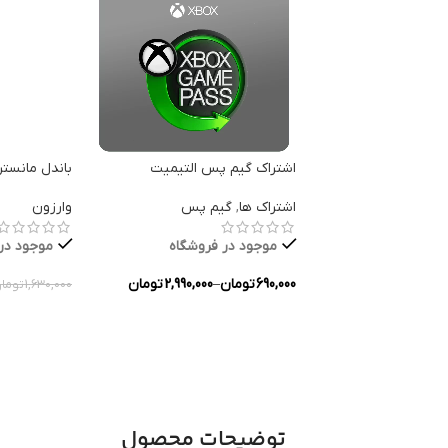
اشتراک گیم پس التیمیت
باندل مانستر
اشتراک ها
,
گیم پس
وارزون
موجود در فروشگاه
موجود در
690,000
تومان
–
2,990,000
تومان
1,630,000
توما
انتخاب گزینه ها
انتخاب گزین
توضیحات محصول