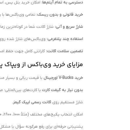
دسترسی به تمام آیتم‌ها:
امکان خرید بتل پس، اسکی
خرید قانونی و بدون ریسک:
تمامی وی‌باکس‌ها با ر
شارژ سریع و آنی:
شارژ اکانت شما در کوتاه‌ترین 
استفاده چند پلتفرمی:
وی‌باکس‌های شارژ شده روی 
تضمین سلامت اکانت:
گارانتی کامل جهت حفظ امن
مزایای خرید وی‌باکس از ویپاک پ
خرید V-Bucks اورجینال
با قیمت ریالی و بسیار منا
بدون نیاز به گیفت کارت
یا کارت‌های بین‌المللی؛ 
شارژ مستقیم روی
اکانت رسمی اپیک گیمز
.
امکان انتخاب پکیج‌های مختلف (مثلاً 1000، 2800، 5000یا 13500
پشتیبانی حرفه‌ای برای رفع هرگونه سؤال یا مشکل د