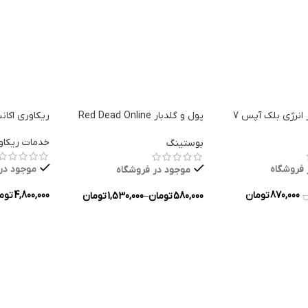
 انرژی بلک آپس 7
پول و گلدبار Red Dead Online
ریکاوری اکا
برای PC
خدمات ریکاو
بوستینگ
 فروشگاه
موجود در
موجود در فروشگاه
870,000
تومان
4,800,000
توم
580,000
تومان
–
1,530,000
تومان
ن
ه ها
انتخاب گزین
انتخاب گزینه ها