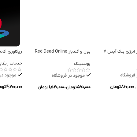
 انرژی بلک آپس 7
پول و گلدبار Red Dead Online
ریکاوری اکا
برای PC
خدمات ریکاو
بوستینگ
 فروشگاه
موجود در
موجود در فروشگاه
860,000
تومان
4,700,000
توم
570,000
تومان
–
1,520,000
تومان
ه ها
انتخاب گزین
انتخاب گزینه ها