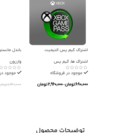
اشتراک گیم پس التیمیت
باندل مانستر
اشتراک ها
,
گیم پس
وارزون
موجود در فروشگاه
موجود در
680,000
تومان
–
2,960,000
تومان
1,620,000
تومان
انتخاب گزینه ها
انتخاب گزین
توضیحات محصول