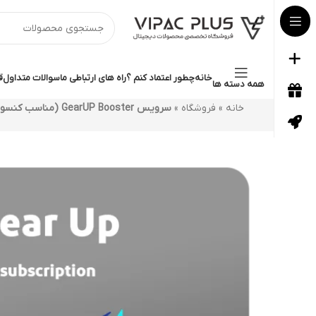
خانه
چطور اعتماد کنم ؟
راه های ارتباطی ما
سوالات متداول
ق
همه دسته ها
خانه
»
فروشگاه
»
سرویس GearUP Booster (مناسب کنسول)