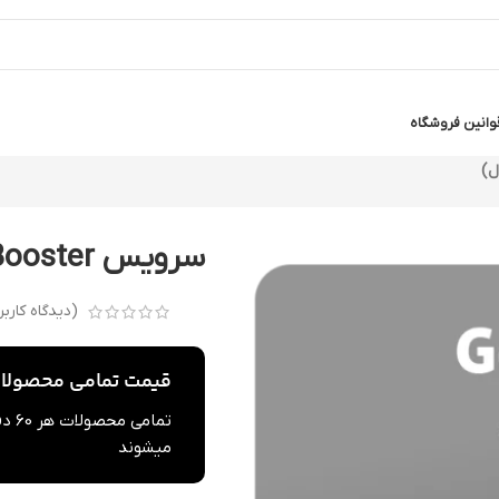
وانین فروشگاه
سرویس GearUP Booster (مناسب کنسول)
(دیدگاه کارب
قیمت تمامی محصولات 
تما
میشوند