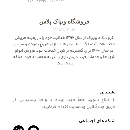
صفحه اصلی
نحوه ثبت سفارش
0
تومان
اعتماد به ما
ثبت شکایت
تماس با ما
سوالات متداول
درباره ما
ثبت آگهی
رایگان
قوانین و مقررات
خرید و فروش اکانت
از دست نده !
مقالات و آموزش ها
کنسول و لوزام جانبی
فروشگاه ویپاک پلاس
Vipac Plus
فروشگاه ویپاک از سال 1396 فعالیت خود را در زمینه فروش
محصولات گیمینگ و کنسول های بازی شروع نموده و سپس
در سال 1400 برای گسترده تر کردن خدمات خود فروش انواع
بازی ها و خدمات خرید درون بازی را نیز به مجموعه خود اضافه