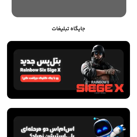
جایگاه تبلیغات
اشتراک ها
سرویس WTFast