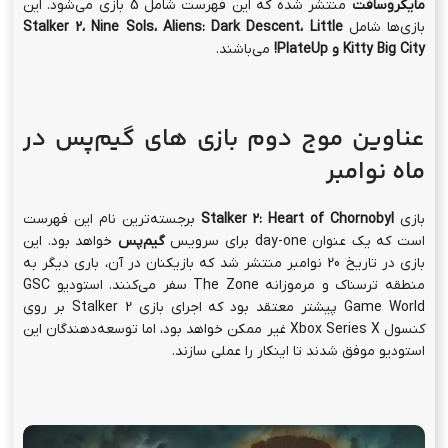
مایکروسافت
منتشر شده که این فهرست شامل 5 بازی می‌شود. این
بازی‌ها شامل
Little
،
Aliens: Dark Descent
،
Nine Sols
،
Stalker 2
Kitty Big City
و
PlateUp!
می‌باشند.
عناوین موج دوم بازی های گیم‌پس در
ماه نوامبر
بازی
Stalker 2: Heart of Chornobyl
برجسته‌ترین نام این فهرست
است که یک عنوان day-one برای سرویس
گیم‌پس
خواهد بود. این
بازی در تاریخ 20 نوامبر منتشر شد که بازیکنان در آن، باری دیگر به
منطقه ترسناک و مرموزانه The Zone سفر می‌کنند. استودیو GSC
Game World پیشتر معتقد بود که اجرای بازی Stalker 2 بر روی
کنسول Xbox Series X غیر ممکن خواهد بود، اما توسعه‌دهندگان این
استودیو موفق شدند تا اینکار را عملی سازند.