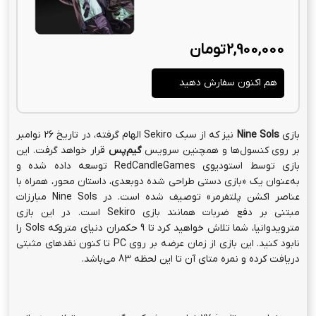
2,900,000
تومان
هم اکنون سفارش دهید
بازی
Nine Sols
نیز که از سبک Sekiro الهام گرفته، در تاریخ 26 نوامبر
بر روی کنسول‌ها و همچنین سرویس
گیم‌پس
قرار خواهد گرفت. این
بازی توسط استودیوی RedCandleGames توسعه داده شده و
به‌عنوان یک «بازی دستی طراحی شده دوبعدی، داستان محور، همراه با
عناصر اکشن پلتفرمر» توصیف شده است. در Nine Sols مبارزات
مبتنی بر دفع ضربات همانند بازی Sekiro است. در این بازی
مترویدوانیا، شما تلاش خواهید کرد تا 9 حکمران دنیای متروکه Sols را
نابود کنید. این بازی از زمان عرضه بر روی PC تا کنون نقدهای مثبتی
دریافت کرده و نمره متای آن تا این لحظه 83 می‌باشد.