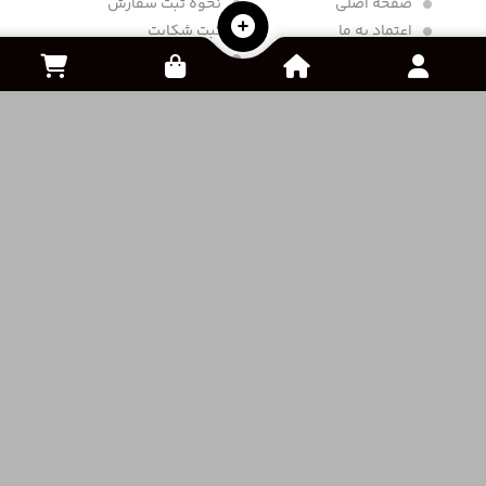
صفحه اصلی
نحوه ثبت سفارش
اعتماد به ما
ثبت شکایت
تماس با ما
سوالات متداول
درباره ما
ثبت آگهی
رایگان
قوانین و مقررات
خرید و فروش اکانت
مقالات و آموزش ها
از دست نده !
کنسول و لوزام جانبی
فروشگاه ویپاک پلاس
Vipac Plus
فروشگاه ویپاک از سال 1396 فعالیت خود را در زمینه فروش
محصولات گیمینگ و کنسول های بازی شروع نموده و سپس
در سال 1400 برای گسترده تر کردن خدمات خود فروش انواع
بازی ها و خدمات خرید درون بازی را نیز به مجموعه خود اضافه
کرده است .