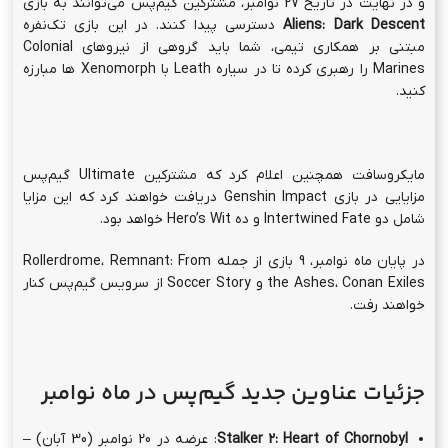
و در نهایت در تاریخ 27 نوامبر، مشترکین گیم‌پس می‌توانند به بازی
Aliens: Dark Descent
دسترسی پیدا کنند. در این بازی تک‌نفره
مبتنی بر همکاری تیمی، شما باید گروهی از نیروهای Colonial
Marines را رهبری کرده تا در سیاره Leath با Xenomorph ها مبارزه
کنید.
مایکروسافت همچنین اعلام کرد که مشترکین Ultimate گیم‌پس
مزایایی در بازی Genshin Impact دریافت خواهند کرد که این مزایا
شامل دو Intertwined Fate و ده Hero’s Wit خواهد بود.
در پایان ماه نوامبر، 9 بازی از جمله Rollerdrome، Remnant: From
the Ashes، Conan Exiles و Soccer Story از سرویس گیم‌پس کنار
خواهند رفت.
جزئیات عناوین جدید گیم‌پس در ماه نوامبر
Stalker 2: Heart of Chornobyl
: عرضه در 20 نوامبر (30 آبان) –