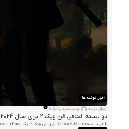
,
اخبار
نوشته ها
0
ارسال توسط
نویسنده ویپاک
دو بسته الحاقی الن ویک 2 برای سال 2024 تایید شد
با خرید نسخه Deluxe Edition بازی الن ویک 2، یک Expansion Pass دریافت خواهید کرد. حال شرکت Remedy، محتوای این Pass را معرفی کرده است که ...