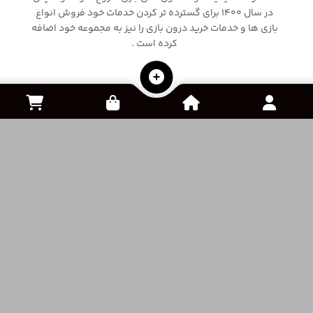
لینک های مهم
صفحه اصلی
نحوه ثبت سفارش
اعتماد به ما
ثبت شکایت
تماس با ما
سوالات متداول
درباره ما
ثبت آگهی
رایگان
قوانین و مقررات
خرید و فروش اکانت
از دست نده !
مقالات و آموزش ها
کنسول و لوزام جانبی
فروشگاه ویپاک پلاس
Vipac Plus