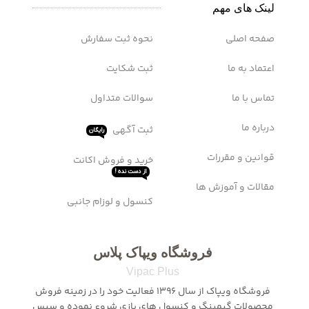
اشتراک ها
سرویس WTFast
0
تومان