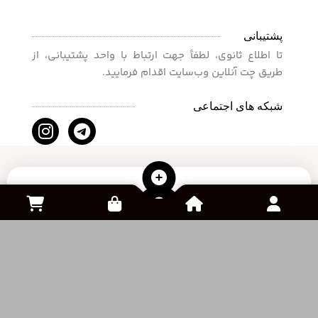
فروشگاه ویپاک پلاس
Vipac Plus
فروشگاه ویپاک از سال 1396 فعالیت خود را در زمینه فروش
محصولات گیمینگ و کنسول های بازی شروع نموده و سپس
در سال 1400 برای گسترده تر کردن خدمات خود فروش انواع
بازی ها و خدمات خرید درون بازی را نیز به مجموعه خود اضافه
کرده است .
پشتیبانی
تا اطلاع ثانوی، لطفاً جهت ارتباط با واحد پشتیبانی، از
طریق چت آنلاین وب‌سایت اقدام فرمایید.
شبکه های اجتماعی