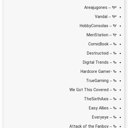
Areajugones – 93
Vandal – 93
HobbyConsolas – 92
MeriStation – 92
ComicBook – 90
Destructoid – 90
Digital Trends – 90
Hardcore Gamer- 90
TrueGaming – 90
We Got This Covered – 90
TheSixthAxis – 90
Easy Allies – 90
Everyeye – 90
Attack of the Fanboy – 90