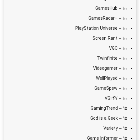
GamesHub – 100
GamesRadar+ – 100
PlayStation Universe – 100
Screen Rant – 100
VGC – 100
Twinfinite – 100
Videogamer – 100
WellPlayed – 100
GameSpew – 100
VG247 – 100
GamingTrend – 95
God is a Geek – 95
Variety – 95
Game Informer – 95