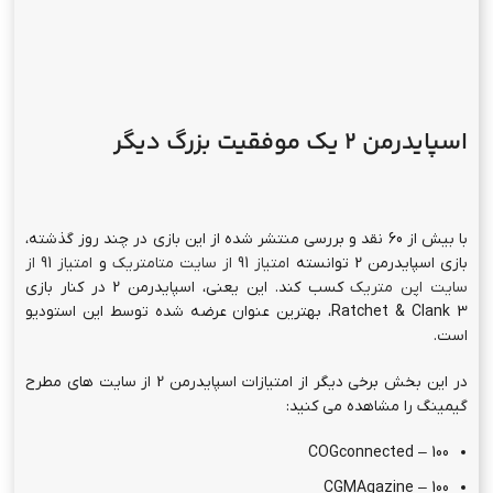
اسپایدرمن 2 یک موفقیت بزرگ دیگر
با بیش از 60 نقد و بررسی منتشر شده از این بازی در چند روز گذشته،
بازی اسپایدرمن 2 توانسته
امتیاز 91 از سایت متامتریک
و
امتیاز 91 از
سایت اپن متریک
کسب کند. این یعنی، اسپایدرمن 2 در کنار بازی
Ratchet & Clank 3، بهترین عنوان عرضه شده توسط این استودیو
است.
در این بخش برخی دیگر از امتیازات اسپایدرمن 2 از سایت های مطرح
گیمینگ را مشاهده می کنید:
COGconnected – 100
CGMAgazine – 100