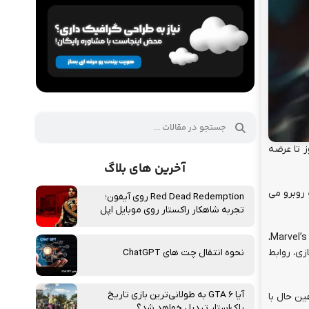
ی، تریلر عرضه اسپایدرمن 2، یکی از پرانتظارترین عنوان های سال 2023 توسط سونی عرضه شد. تنها 5 روز تا عرضه
آخرین های بلاگ
ات روبرو می
Red Dead Redemption روی آیفون؛
تجربه شاهکار راکستار روی موبایل اپل
به گفته سونی:” مردان عنکبوتی، پیتر پارکر و مایلز مورالز، برای یک ماجراجویی هیجان انگیز جدید، در فرنچایز مورد تحسین Marvel’s Spider-Man،
M رخ می دهد. در ادامه این بازی، روابط
نحوه انتقال چت‌ های ChatGPT
آیا GTA 6 به طولانی‌ترین بازی تاریخ
ین حال با
راک‌استار تبدیل خواهد شد؟