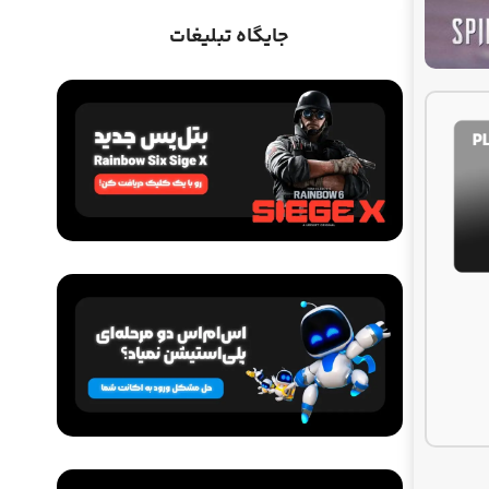
جایگاه تبلیغات
رویس GearUP Booster (مناسب
اشتراک ها
خرید DNS اختصاصی (ViP)
1,200,000
تومان
480,000
تومان