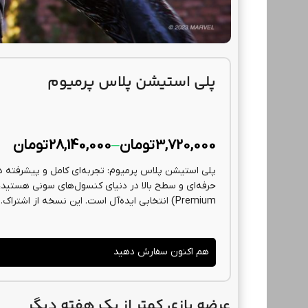
پلی استیشن پلاس پرمیوم
3,720,000
تومان
–
28,140,000
تومان
اشتراک ها
خرید اشتراک Netflix
Premium) انتخابی ایده‌آل است. این نسخه از اشتراک...
1,050,000
تومان
هم اکنون سفارش دهید
عرضه بازی کمتر از یک هفته دیگر