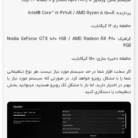
سیستم عامل: ویندوز 10 (Build April 2018) و 11 نسخه 64 بیت
پردازنده: Intel® Core™ i7-4770K / AMD Ryzen 5 1500X
حافظه رم: 12 گیگابایت
گرافیک: Nvidia GeForce GTX 1060 6GB / AMD Radeon RX 480
4GB
حافظه ذخیره سازی: 150 گیگابایت
اگر سخت افزار شما در حد سیستم مورد نیاز نیست، هر نوع تنظیماتی
شما را با مشکل روبرو خواهد کرد. در صورتی که سیستم مورد نیاز یا
بهتر در اختیار دارید، اما باز با مشکل لگ روبرو هستید، میتوانید بخش
تنظیمات را دستکاری کنید.