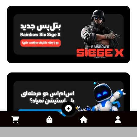
اشتراک ها
سرویس GearUP Booster (مناسب کنسول)
از
1,050,000
تومان