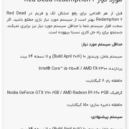
قبل از هر اقدامی برای رفع مشکل لگ و فریم در Red Dead
Redemption 2 بهتر است از سیستم مورد نیاز بازی مطلع باشید. اگر
سخت افزار سیستم شما با حداقل سیستم مورد نیاز نیز برابری نمیکند،
جستجو برای راه حل کاری نسبتا بیهوده است.
حداقل سیستم مورد نیاز:
سیستم عامل: ویندوز 10 (Build April 2018) و 11 نسخه 64 بیت
پردازنده: Intel® Core™ i5-2500K / AMD FX-6300
حافظه رم: 8 گیگابایت
گرافیک: Nvidia GeForce GTX 770 2GB / AMD Radeon R9 280 3GB
حافظه ذخیره سازی: 150 گیگابایت
سیستم پیشنهادی: