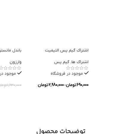
اشتراک گیم پس التیمیت
باندل مانستر
اشتراک ها
,
گیم پس
وارزون
موجود در فروشگاه
موجود در
690,000
تومان
–
2,980,000
تومان
1,630,000
توما
انتخاب گزینه ها
انتخاب گزین
توضیحات محصول