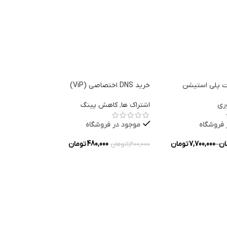
نت پلی استیشن
خرید DNS اختصاصی (ViP)
خرید رندوم 
ری
اشتراک ها
,
کاهش پینگ
استیم
 فروشگاه
موجود در فروشگاه
موجود در
ان
–
7,700,000
تومان
480,000
تومان
79,000
تومان
–
1,200,000
تومان
ه ها
انتخاب گزینه ها
انتخاب گزین