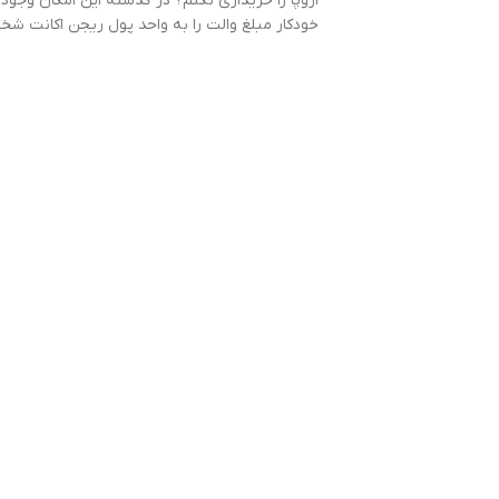
اروپا را خریداری نکنم؟ در گذشته این امکان وجود 
خودکار مبلغ والت را به واحد پول ریجن اکانت شخ