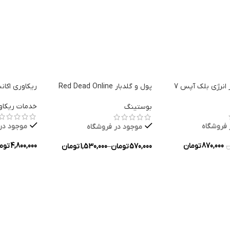
 انرژی بلک آپس 7
پول و گلدبار Red Dead Online
ریکاوری اکا
برای PC
خدمات ریکاو
بوستینگ
 فروشگاه
موجود در
موجود در فروشگاه
870,000
تومان
4,800,000
توم
570,000
تومان
–
1,530,000
تومان
ن
ه ها
انتخاب گزین
انتخاب گزینه ها