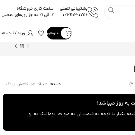
پشتیبانی تلفنی
ساعت کاری فروشگاه
021-9103-0756
12 الی 21 به جز روزهای تعطیل
0
تومان
ورود / ثبت نام
دسته:
اشتراک ها
,
کاهش پینگ
ر
6
)
به روز میباشد!
می محصولات هر 60 دقیقه یکبار با توجه به قیمت ارز به صورت اتوماتیک به روز