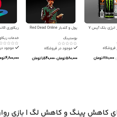
 انرژی بلک آپس 7
پول و گلدبار Red Dead Online
ریکاوری اکا
برای PC
خدمات ریکاو
بوستینگ
 فروشگاه
موجود در
موجود در فروشگاه
870,000
تومان
4,800,000
توم
580,000
تومان
–
1,540,000
تومان
ن
ه ها
انتخاب گزین
انتخاب گزینه ها