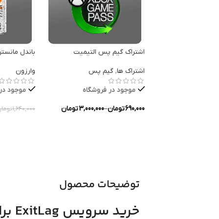
اشتراک گیم پس التیمیت
باندل مانستر
اشتراک ها
,
گیم پس
وارزون
موجود در فروشگاه
موجود در
690,000
تومان
–
3,000,000
تومان
1,640,000
توما
انتخاب گزینه ها
انتخاب گزین
توضیحات محصول
خرید سرویس ExitLag برای کاهش پینگ و کاهش لگ | بازی روان بدون قطعی و تأخیر