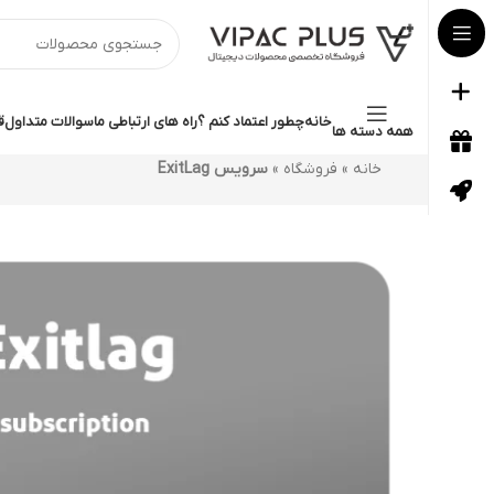
خانه
چطور اعتماد کنم ؟
راه های ارتباطی ما
سوالات متداول
ق
همه دسته ها
خانه
»
فروشگاه
»
سرویس ExitLag