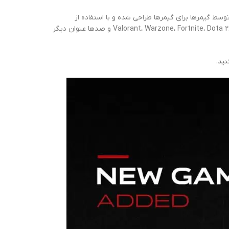
وسط گیمرها برای گیمرها طراحی شده و با استفاده از
مسیرهای ارتباطی بهینه و الگوریتم‌های هوشمند، تجربه‌ای روان، سریع و بدون قطعی در بازی‌هایی مانند Valorant، Warzone، Fortnite، Dota 2، League of Legends و صدها عنوان دیگر
ید.