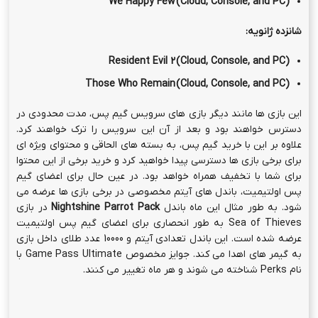
We Happy Few
(Cloud, Console, and PC)
شانزده ژانویه:
Resident Evil 2
(Cloud, Console, and PC)
Those Who Remain
(Cloud, Console, and PC)
این بازی ها مانند دیگر بازی های سرویس گیم پس، مدت محدودی در
دسترس خواهند بود و بعد از آن این سرویس را ترک خواهند کرد.
علاوه بر این با خرید گیم پس، به بسته های الحاقی و محتوای ویژه ای
برای برخی بازی ها دسترسی پیدا خواهید کرد و خرید برخی از این محتوا
برای شما با تخفیف همراه خواهد بود. در عین حال برای اعضای گیم
پس اولتیمیت، باندل های آیتم مخصوصی در برخی بازی ها عرضه می
شود. به طور مثال این ماه باندل
Nightshine Parrot Pack
در بازی
Sea of Thieves به طور انحصاری برای اعضای گیم پس اولتیمیت
عرضه شده است. این باندل تعدادی آیتم و 10000 عدد طلای داخل بازی
به گیمر های اهدا می کند. جوایز مخصوص Game Pass Ultimate با
نام Perks شناخته می شوند و هر ماه تغییر می کنند.