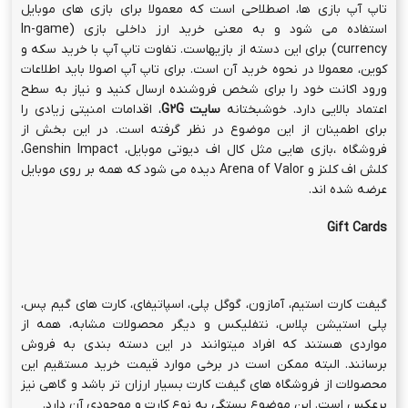
تاپ آپ بازی ها، اصطلاحی است که معمولا برای بازی های موبایل
استفاده می شود و به معنی خرید ارز داخلی بازی (In-game
currency) برای این دسته از بازیهاست. تفاوت تاپ آپ با خرید سکه و
کوین، معمولا در نحوه خرید آن است. برای تاپ آپ اصولا باید اطلاعات
ورود اکانت خود را برای شخص فروشنده ارسال کنید و نیاز به سطح
اعتماد بالایی دارد. خوشبختانه
سایت
G2G
، اقدامات امنیتی زیادی را
برای اطمینان از این موضوع در نظر گرفته است. در این بخش از
فروشگاه ،بازی هایی مثل کال اف دیوتی موبایل، Genshin Impact،
کلش اف کلنز و Arena of Valor دیده می شود که همه بر روی موبایل
عرضه شده اند.
Gift Cards
گیفت کارت استیم، آمازون، گوگل پلی، اسپاتیفای، کارت های گیم پس،
پلی استیشن پلاس، نتفلیکس و دیگر محصولات مشابه، همه از
مواردی هستند که افراد میتوانند در این دسته بندی به فروش
برسانند. البته ممکن است در برخی موارد قیمت خرید مستقیم این
محصولات از فروشگاه های گیفت کارت بسیار ارزان تر باشد و گاهی نیز
برعکس است. این موضوع بستگی به نوع کارت و موجودی آن دارد.