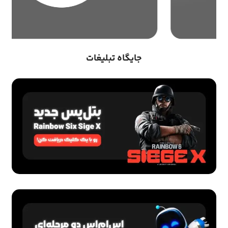
جایگاه تبلیغات
اشتراک ها
خرید DNS اختصاصی (ViP)