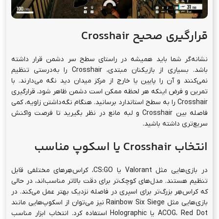
قرارگیری صحیح Crosshair
نشانه‌گر شما باید همیشه در راستای سطح سر دشمن قرار داشته
باشد. بسیاری از بازیکنان مبتدی، Crosshair را به‌درستی تنظیم
نمی‌کنند و آن را پایین یا خارج از مرکز میدان دید نگه می‌دارند. با
تمرین و فرض اینکه هر لحظه ممکن است دشمن ظاهر شود، قرارگیری
Crosshair را به سطح استاندارد برسانید. هنگام نگه‌داشتن زاویه، کمی
فاصله بین Crosshair و لبه مانع در نظر بگیرید تا فرصت واکنش
سریع‌تری داشته باشید.
انتخاب Crosshair یا اسکوپ مناسب
در بازی‌هایی مثل Valorant یا CS:GO، کراس‌هِرهای مختلفی قابل
تنظیم هستند. مدل‌های کوچک‌تر برای دقت بالاتر مناسب‌اند، در حالی
که کراس‌هِر بزرگ‌تر برای اسپری در فاصله نزدیک بهتر عمل می‌کند. در
بازی‌هایی مثل Rainbow Six Siege نیز می‌توان از اسکوپ‌هایی مانند
ACOG، Red Dot یا Holographic استفاده کرد. انتخاب ابزار مناسب