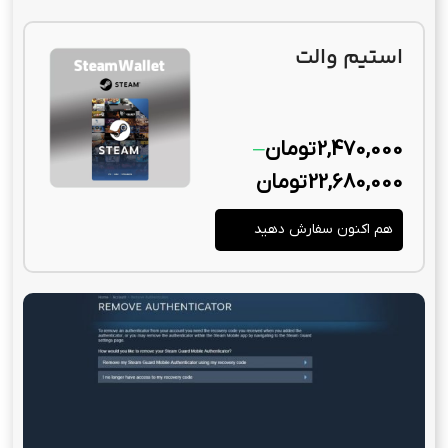
استیم والت
2,470,000
تومان
–
22,680,000
تومان
هم اکنون سفارش دهید