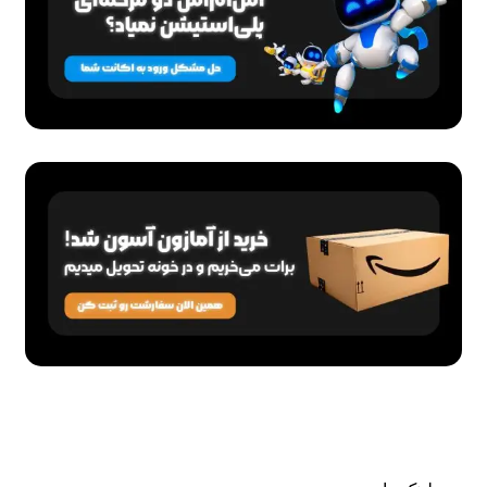
از
16,710,000
تومان