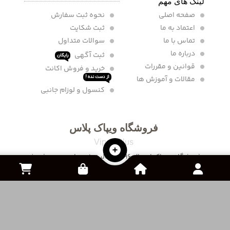
لینک های مهم
صفحه اصلی
نحوه ثبت سفارش
اعتماد به ما
ثبت شکایت
تماس با ما
سوالات متداول
درباره ما
ثبت آگهی
رایگان
قوانین و مقررات
خرید و فروش اکانت
مقالات و آموزش ها
از دست نده !
کنسول و لوزام جانبی
فروشگاه ویپاک پلاس
Vipac Plus
فروشگاه ویپاک از سال 1396 فعالیت خود را در زمینه فروش
محصولات گیمینگ و کنسول های بازی شروع نموده و سپس
در سال 1400 برای گسترده تر کردن خدمات خود فروش انواع
بازی ها و خدمات خرید درون بازی را نیز به مجموعه خود اضافه
کرده است .