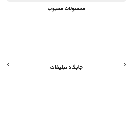
محصولات محبوب
جایگاه تبلیغات
اشتراک ها
سرویس WTFast
0
تومان