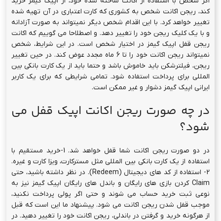
اگر شخص با استفاده از اکانت ساخته شده خود، از اپیک گیمز خرید
کند، ریجن اکانت شخص به کشوری که کارت اعتباری در آن تهیه شده
تغییر خواهد کرد. با این اقدام شخص دیگر نمیتواند به صورت آزادانه
و با یک کلیک ریجن خود را تغییر دهد. و اصطلاحا می گوییم که اکانت
ریجن قفل اپیک گیمز در اختیار شخص است. در این شرایط، شخص
نمیتواند ریجن اکانت خود را تا 6 ماه مجدد عوض کند. در حین تغییر
ریجن، فیلترشکن باید خاموش باشد و حتما باید از یک کارت بانکی بین
المللی برای پرداخت استفاده شود. تمامی شرایطی که برای یک کاربر
ایرانی اپیک گیمز دشوار و غیر ممکن است.
در چه صورت ریجن اکانت اپیک قفل می
شود؟
در دو صورت ریجن اکانت شما قفل خواهد شد. 1-خرید مستقیم با
استفاده از یک کارت بانکی بین المللی مثل مسترکارت، ویزا کارت و غیره.
2- استفاده از کد های دیجیتال (Redeem). در نظر داشته باشید، حتی
Claim کردن بازی های رایگان و باندل های رایگان اپیک گیمز نیز به
نوعی ثبت خرید حساب می شوند و حتی اگر پولی پرداخت نکنید،
موجب قفل شدن ریجن اکانت می شود. پیشنهاد ما این است که قبل
از هرگونه خرید و گرفتن در باندلی، ریجن اکانت خود را تغییر دهید. در