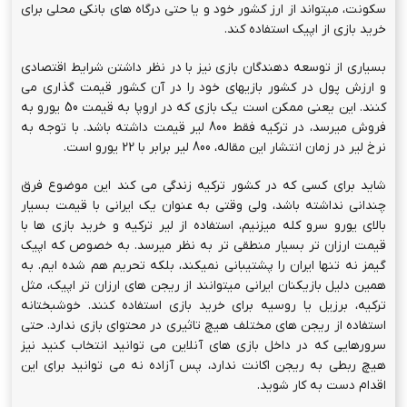
سکونت، میتواند از ارز کشور خود و یا حتی درگاه های بانکی محلی برای
خرید بازی از اپیک استفاده کند.
بسیاری از توسعه دهندگان بازی نیز با در نظر داشتن شرایط اقتصادی
و ارزش پول در کشور بازیهای خود را در آن کشور قیمت گذاری می
کنند. این یعنی ممکن است یک بازی که در اروپا به قیمت 50 یورو به
فروش میرسد، در ترکیه فقط 800 لیر قیمت داشته باشد. با توجه به
نرخ لیر در زمان انتشار این مقاله، 800 لیر برابر با 22 یورو است.
شاید برای کسی که در کشور ترکیه زندگی می کند این موضوع فرق
چندانی نداشته باشد، ولی وقتی به عنوان یک ایرانی با قیمت بسیار
بالای یورو سرو کله میزنیم، استفاده از لیر ترکیه و خرید بازی ها با
قیمت ارزان تر بسیار منطقی تر به نظر میرسد. به خصوص که اپیک
گیمز نه تنها ایران را پشتیبانی نمیکند، بلکه تحریم هم شده ایم. به
همین دلیل بازیکنان ایرانی میتوانند از ریجن های ارزان تر اپیک، مثل
ترکیه، برزیل یا روسیه برای خرید بازی استفاده کنند. خوشبختانه
استفاده از ریجن های مختلف هیچ تاثیری در محتوای بازی ندارد. حتی
سرورهایی که در داخل بازی های آنلاین می توانید انتخاب کنید نیز
هیچ ربطی به ریجن اکانت ندارد، پس آزاده نه می توانید برای این
اقدام دست به کار شوید.