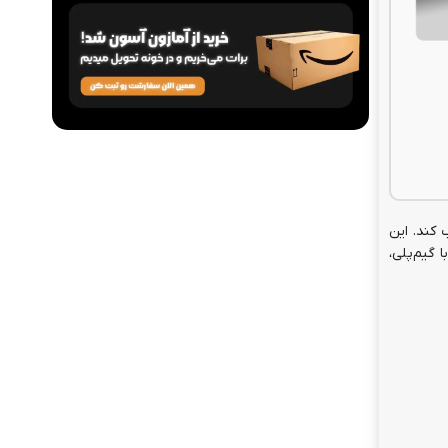
ب کند. این
ل 2015 توانست نامزد و برنده جوایز زیادی از جمله جایزه Game of the Year مراسم The Game Awards شود. ویچر 3 با گیم‌پلی،