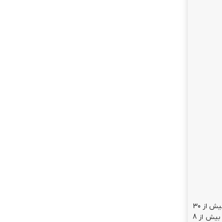
مدیر عامل CD Red Projekt در ادامه صحبت خود از بازیکنان Cyberpunk 2077 تشکر کرد و اعلام کرد که بازی Cyberpunk 2077 تاکنون بیش از 30
میلیون نسخه فروش داشته است. بسته الحاقی این عنوان نیز که با نام Phantom Liberty بیش از یک سال پیش منتشر شد، تاکنون بیش از 8