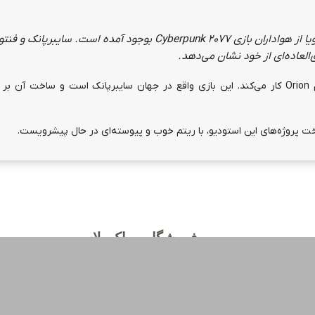
ا از هواداران بازی
Cyberpunk 2077
بوجود آمده است.
سایبرپانک و فنتو
همزمان، سی دی رد پراجکت بر روی پروژه دیگری به نام Orion کار می‌کند. این بازی واقع در جهان سایبرپانک است و ساخت
 پروژه‌های این استودیو، با ریتم خوب و پیوسته‌ای در حال پیشرویست.
فروشگاه ویپاک پلاس
Vipac Plus
فروشگاه ویپاک از سال 1396 فعالیت خود را در زمینه فروش محصولا
گیمینگ و کنسول های بازی شروع نموده و سپس در سال 1400
گسترده تر کردن خدمات خود فروش انواع بازی ها و خدمات خرید درون