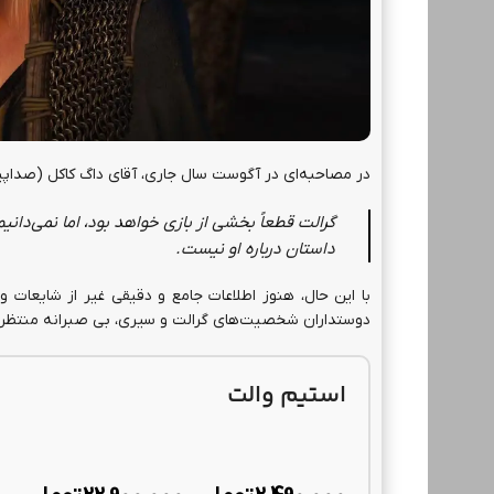
در مصاحبه‌ای در آگوست سال جاری، آقای داگ کاکل (صداپیش
گرالت قطعاً بخشی از بازی خواهد بود، اما نمی‌دانیم ت
لی
داستان درباره او نیست.
وارزون
باندل مانستر انرژی بلک آپس 7
خرید 
دوستداران شخصیت‌های گرالت و سیری، بی صبرانه منتظر ان
1,640,000
تومان
870,000
تومان
استیم والت