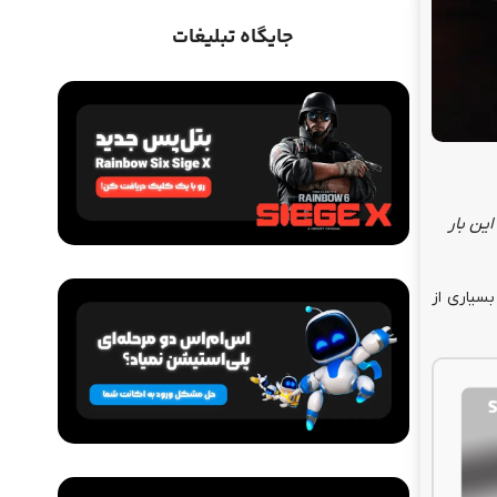
جایگاه تبلیغات
اشتراک ها
این بار
سرویس GearUP Booster (مناسب
کنسول)
س نیست. در حال حاضر بسیاری از
از
1,050,000
تومان