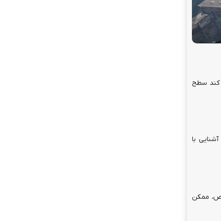
مسابقه پایین می‌آورند (مثلاً AFK بودن یا عدم کشتن) تا سیستم SBMM تصور کند سطح
د آشنایی با
ستکاری SBMM یا ورود به لابی‌های خاص، ممکن