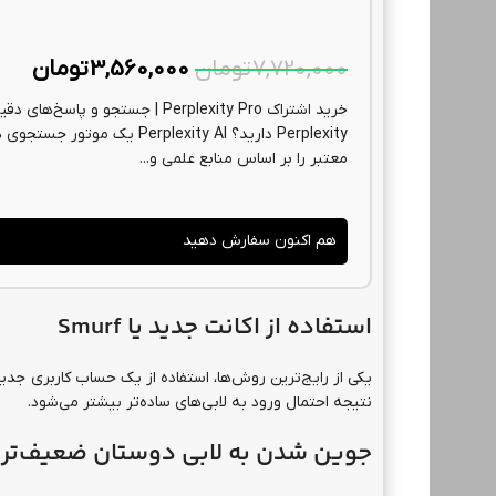
7,720,000
تومان
3,560,000
تومان
خرید اشتراک Perplexity Pro | جس
Perplexity دارید؟ lexity AI
معتبر را بر اساس منابع علمی و...
هم اکنون سفارش دهید
GTA Online برای پلی
وارزون
باندل مانستر انرژی بلک آپس 7
استفاده از اکانت جدید یا Smurf
1,640,000
تومان
870,000
تومان
نتیجه احتمال ورود به لابی‌های ساده‌تر بیشتر می‌شود.
جوین شدن به لابی دوستان ضعیف‌تر برای Bot Lobby وا