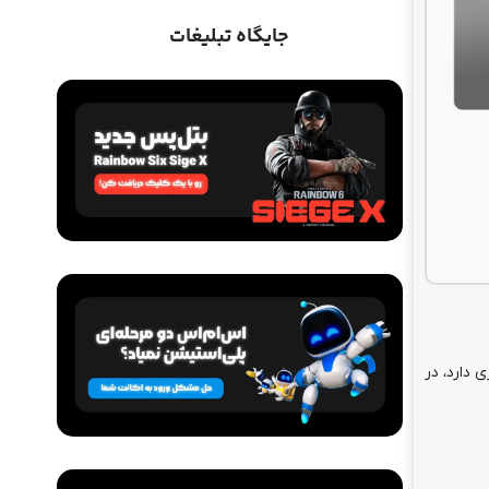
جایگاه تبلیغات
اشتراک ها
سرویس GearUP Booster (مناسب
کنسول)
از
1,050,000
تومان
رد سخت‌گیری کمتری دارد، در