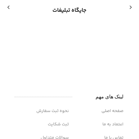
جایگاه تبلیغات
اشتراک ها
سرویس GearUP Booster (مناسب کنسول)
از
1,060,000
تومان
لینک های مهم
صفحه اصلی
نحوه ثبت سفارش
اعتماد به ما
ثبت شکایت
تماس با ما
سوالات متداول