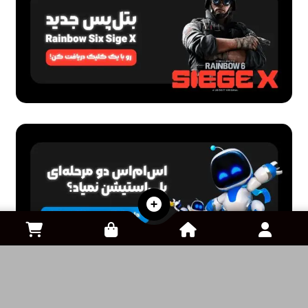
اشتراک ها
سرویس WTFast
0
تومان