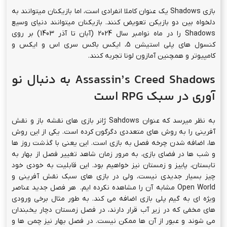
بازی Shadows یک عنوان کاملا انفرادی است، اما بازیکنان میتوانند به
دلخواه بین دو بازیکن تعویض کنند. بازیکنان میتوانند دنیای وسیع
Shadows را در ماه نوامبر سال 2024 (آبان تا آذر 1403) بر روی
کنسول های پلی استیشن 5، ایکس باکس سری اس و ایکس و
کامپیوتر و همچنین آمازون لونا تجربه کنند.
Assassin’s Creed Shadows به دنبال نو
آوری در سبک RPG است
به نظر میرسد که عنوان Sahdows ژانر بازی های نقشه باز و نقش
آفرینی را به روش های متعددی دگرگون کرده است. یکی از این روش
ها، اضافه شدن چرخه فصل به بازی است. این یعنی با گذشت روز ها
و شب ها در فضای بازی، به مرور زمان شاهد تغییر فصل از بهار به
تابستان، پاییز و زمستان نیز خواهیم بود. این قابلیت به خودی خود
چیز بسیار جدیدی نیست، ولی در بازی های سبک نقش آفرینی و
Open World مشابه آن را مشاهده نکرده ایم. هر فصل جدید عناصر
ویژه ای به گیم پلی بازی اضافه می کند. به طور مثال برخی ورودی
های مخفی که در زیر آب قرار دارند، در فصل زمستان دچار یخبندان
می شوند و عبور از آن ها ممکن نیست. در فصل بهار نیز چمن ها و