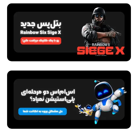
اشتراک ها
خرید DNS اختصاصی (ViP)
1,200,000
تومان
480,000
تومان