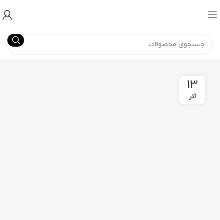
13
آذر