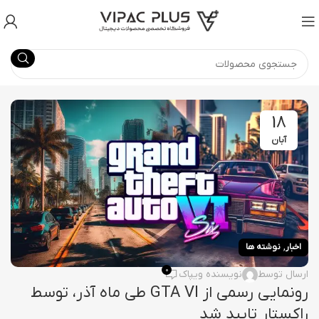
18
آبان
,
اخبار
نوشته ها
0
ارسال توسط
نویسنده ویپاک
رونمایی رسمی از GTA VI طی ماه آذر، توسط
راکستار تایید شد