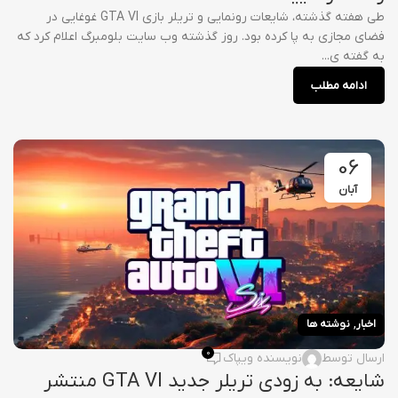
طی هفته گذشته، شایعات رونمایی و تریلر بازی GTA VI غوغایی در
فضای مجازی به پا کرده بود. روز گذشته وب سایت بلومبرگ اعلام کرد که
به گفته ی...
ادامه مطلب
06
آبان
,
اخبار
نوشته ها
0
ارسال توسط
نویسنده ویپاک
شایعه: به زودی تریلر جدید GTA VI منتشر