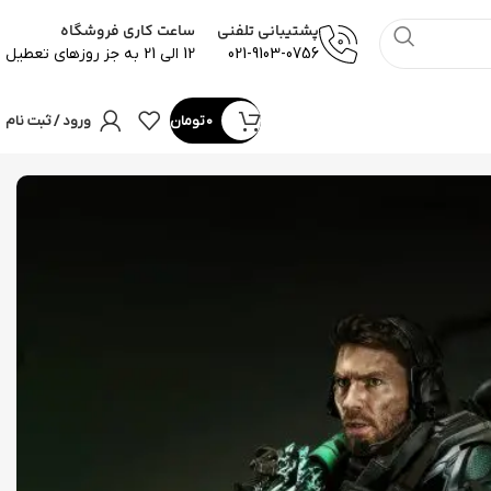
پشتیبانی تلفنی
ساعت کاری فروشگاه
021-9103-0756
12 الی 21 به جز روزهای تعطیل
0
تومان
ورود / ثبت نام