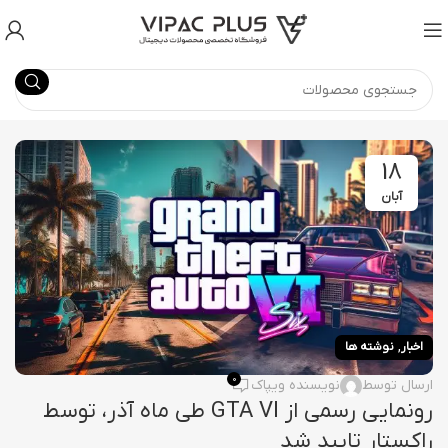
18
آبان
,
اخبار
نوشته ها
0
ارسال توسط
نویسنده ویپاک
رونمایی رسمی از GTA VI طی ماه آذر، توسط
راکستار تایید شد