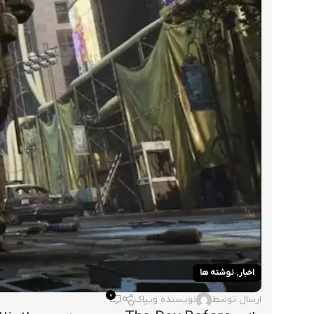
,
اخبار
نوشته ها
0
ارسال توسط
نویسنده ویپاک