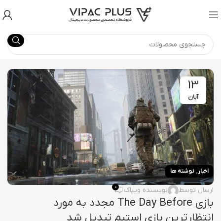
13
آبان
,
اخبار
نوشته ها
0
ارسال توسط
نویسنده ویپاک
بازی The Day Before مجدد به مورد
انتظارترین بازی استیم تبدیل شد