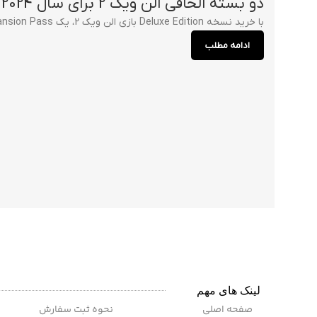
دو بسته الحاقی الن ویک 2 برای سال 2024 تایید شد
با خرید نسخه Deluxe Edition بازی الن ویک 2، یک Expansion Pass دریافت خواهید کرد. حال شرکت Remedy، محتوای این Pass را معرفی کرده است که ...
ادامه مطلب
لینک های مهم
صفحه اصلی
نحوه ثبت سفارش