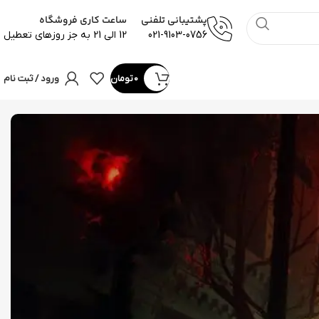
پشتیبانی تلفنی
ساعت کاری فروشگاه
021-9103-0756
12 الی 21 به جز روزهای تعطیل
0
تومان
ورود / ثبت نام