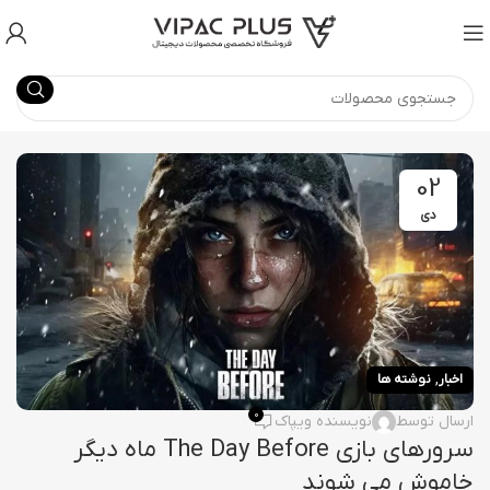
02
دی
,
اخبار
نوشته ها
0
ارسال توسط
نویسنده ویپاک
سرورهای بازی The Day Before ماه دیگر
خاموش می شوند