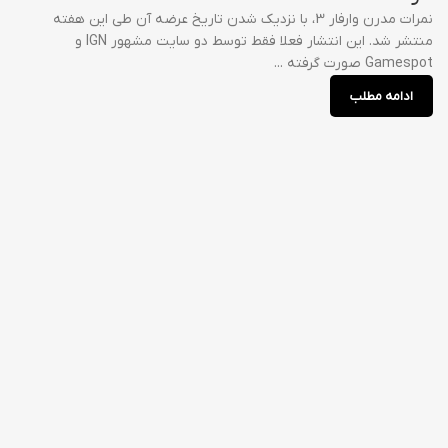
نمرات مدرن وارفار 3، با نزدیک شدن تاریخ عرضه آن طی این هفته
منتشر شد. این انتشار فعلا فقط توسط دو سایت مشهور IGN و
Gamespot صورت گرفته ...
ادامه مطلب