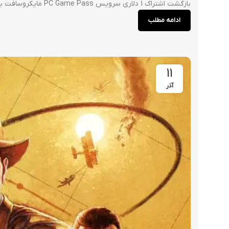
بازگشت اشتراک 1 دلاری سرویس PC Game Pass مایکروسافت باری دیگر اشتراک 14 روزه PC Game Pass را به قیمت 1 دلار فعال کرد. با خریداری این...
ادامه مطلب
11
آذر