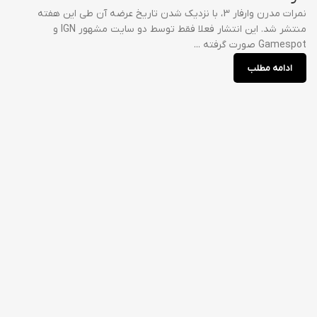
نمرات مدرن وارفار 3، با نزدیک شدن تاریخ عرضه آن طی این هفته
منتشر شد. این انتشار فعلا فقط توسط دو سایت مشهور IGN و
Gamespot صورت گرفته ...
ادامه مطلب