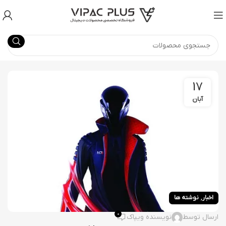
17
آبان
,
اخبار
نوشته ها
0
ارسال توسط
نویسنده ویپاک