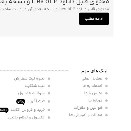
محتوای قابل دانلود Lies of P و نسخه بعدی آن در راه است
محتوای قابل دانلود Lies of P و نسخه بعدی آن در دست ساخت است. مدتی پیش شایعاتی درباره DLC بازی Lies of P منتشر شد. حال این خبر رسمی ش...
ادامه مطلب
لینک های مهم
صفحه اصلی
نحوه ثبت سفارش
اعتماد به ما
ثبت شکایت
تماس با ما
سوالات متداول
درباره ما
ثبت آگهی
رایگان
قوانین و مقررات
خرید و فروش اکانت
از دست 
مقالات و آموزش ها
کنسول و لوزام جانبی