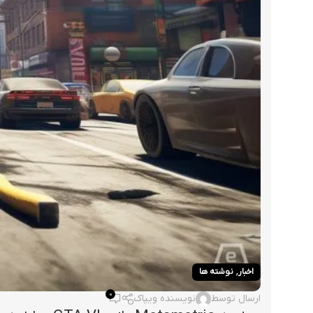
,
اخبار
نوشته ها
0
ارسال توسط
نویسنده ویپاک