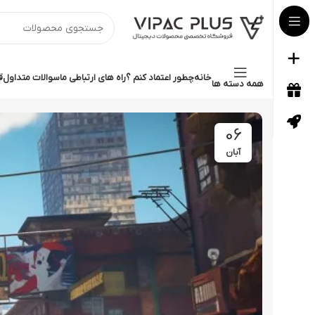
خانه
چطور اعتماد کنم ؟
راه های ارتباطی ما
سوالات متداول
ق
همه دسته ها
06
آبان