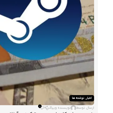
,
اخبار
نوشته ها
0
ارسال توسط
نویسنده ویپاک