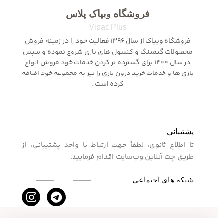
لینک های مهم
اشتراک ها
سرویس GearUP Booster (مناسب کنسول)
صفحه اصلی
نحوه ثبت سفارش
اعتماد به ما
ثبت شکایت
تماس با ما
سوالات متداول
از
1,050,000
تومان
درباره ما
ثبت آگهی
رایگان
قوانین و مقررات
خرید و فروش اکانت
مقالات و آموزش ها
از دست نده !
کنسول و لوزام جانبی
فروشگاه ویپاک پلاس
Vipac Plus
فروشگاه ویپاک از سال 1396 فعالیت خود را در زمینه فروش
محصولات گیمینگ و کنسول های بازی شروع نموده و سپس
در سال 1400 برای گسترده تر کردن خدمات خود فروش انواع
بازی ها و خدمات خرید درون بازی را نیز به مجموعه خود اضافه
کرده است .