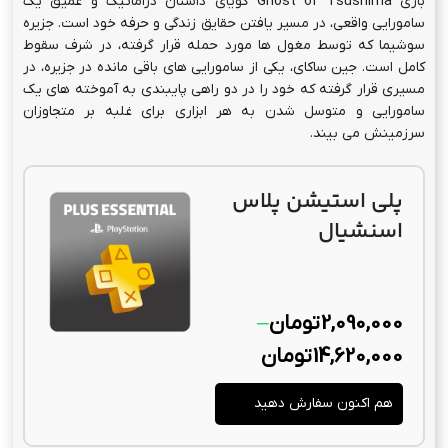
تاریخ عرضه Ghost of Tsushima برای
کامپیوتر نهایی است
بازی Ghost of Tsushima گویای داستان دراماتیک و عمیق یک
سامورایی واقعی، در مسیر یافتن حقایق زندگی و حرفه خود است. جزیره
سوشیما که توسط مغول ها مورد حمله قرار گرفته، در شرف سقوط
کامل است. جین ساکای، یکی از سامورایی های باقی مانده در جزیره، در
مسیری قرار گرفته که خود را در دو راهی پایبندی به آموخته های یک
سامورایی و متوسل شدن به هر ابزاری برای غلبه بر متجاوزان
سرزمینش می بیند.