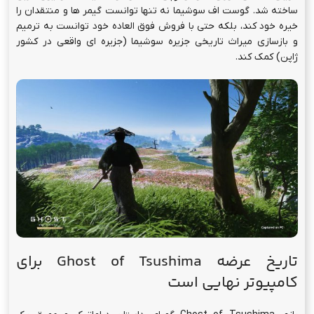
بازی بی نظیر و پرفروش Ghost of Tsuhima که مدتها بازیکنان
ایکس باکس و کامپیوتر را در حسرت خود نگه داشته بود، حال به طور
رسمی برای PC تایید و
صفحه استیم
آن راه اندازی شده است. تاریخ
عرضه Ghost of Tsushima نسخه Director’s Cut در تاریخ 16 می
2024، مصادف با 27 اردیبهشت 1403 از طریق استیم عرضه خواهد شد.
از همین امروز میتوانید برای پیش خرید بازی اقدام کنید.
بازی روح سوشیما، ابتدا در ماه جولای سال 2020 عرضه شد. این بازی که
گویای داستان دوران فئودال ژاپن است و توسط یک استودیوی غربی
ساخته شد. گوست اف سوشیما نه تنها توانست گیمر ها و منتقدان را
خیره خود کند، بلکه حتی با فروش فوق العاده خود توانست به ترمیم
و بازسازی میراث تاریخی جزیره سوشیما (جزیره ای واقعی در کشور
ژاپن) کمک کند.