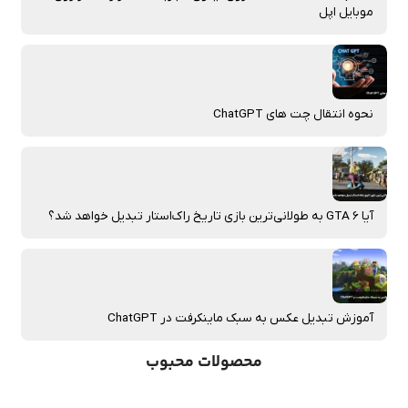
آخرین های بلاگ
Red Dead Redemption روی آیفون؛ تجربه شاهکار راکستار روی
موبایل اپل
نحوه انتقال چت‌ های ChatGPT