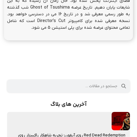
مدتهای طولانی، شایعات زیادی درباره عرضه این بازی برای کامپیوتر در
فضای اینترنت پخش شده بود. حال زمان آن رسیده که به این
شایعات پایان دهیم. تاریخ عرضه Ghost of Tsushima شب گذشته
به طور رسمی معرفی شد و در تاریخ 16 می در دسترسی خواهد بود.
نسخه معرفی شده برای کامپیوتر Director’s Cut است که شامل
تمامی محتوای عرضه شده برای پلی استیشن 5 می شود.